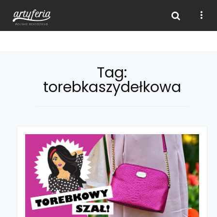
Skip
Tag:
to
torebkaszydełkowa
content