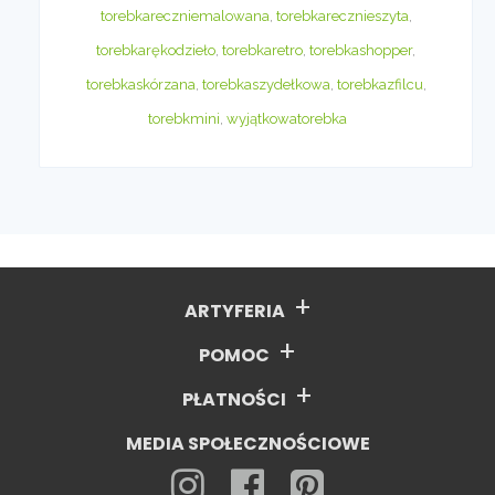
torebkareczniemalowana
,
torebkarecznieszyta
,
torebkarękodzieło
,
torebkaretro
,
torebkashopper
,
torebkaskórzana
,
torebkaszydełkowa
,
torebkazfilcu
,
torebkmini
,
wyjątkowatorebka
ARTYFERIA
POMOC
PŁATNOŚCI
MEDIA SPOŁECZNOŚCIOWE