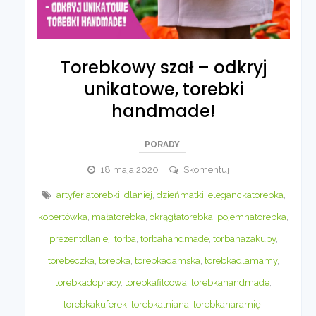
Torebkowy szał – odkryj
unikatowe, torebki
handmade!
PORADY
Torebkowy
18 maja 2020
Skomentuj
szał
artyferiatorebki
,
dlaniej
,
dzieńmatki
,
eleganckatorebka
,
–
kopertówka
,
małatorebka
,
okrągłatorebka
,
pojemnatorebka
,
odkryj
unikatowe,
prezentdlaniej
,
torba
,
torbahandmade
,
torbanazakupy
,
torebki
torebeczka
,
torebka
,
torebkadamska
,
torebkadlamamy
,
handmade!
torebkadopracy
,
torebkafilcowa
,
torebkahandmade
,
torebkakuferek
,
torebkalniana
,
torebkanaramię
,