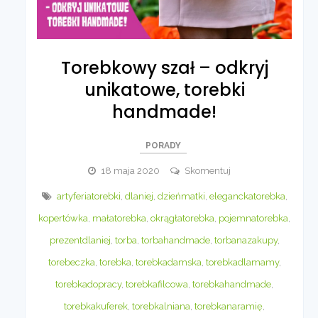
Torebkowy szał – odkryj
unikatowe, torebki
handmade!
PORADY
Torebkowy
18 maja 2020
Skomentuj
szał
artyferiatorebki
,
dlaniej
,
dzieńmatki
,
eleganckatorebka
,
–
kopertówka
,
małatorebka
,
okrągłatorebka
,
pojemnatorebka
,
odkryj
unikatowe,
prezentdlaniej
,
torba
,
torbahandmade
,
torbanazakupy
,
torebki
torebeczka
,
torebka
,
torebkadamska
,
torebkadlamamy
,
handmade!
torebkadopracy
,
torebkafilcowa
,
torebkahandmade
,
torebkakuferek
,
torebkalniana
,
torebkanaramię
,