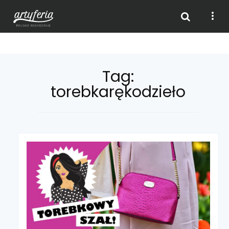
Skip
Tag:
to
torebkarękodzieło
content