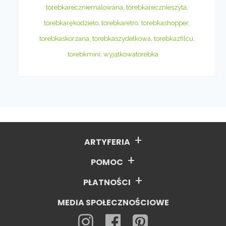
torebkareczniemalowana
,
torebkarecznieszyta
,
torebkarękodzieło
,
torebkaretro
,
torebkashopper
,
torebkaskórzana
,
torebkaszydełkowa
,
torebkazfilcu
,
torebkmini
,
wyjątkowatorebka
ARTYFERIA
POMOC
PŁATNOŚCI
MEDIA SPOŁECZNOŚCIOWE