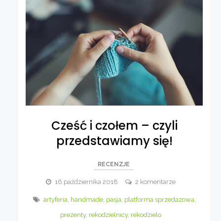
Cześć i czołem – czyli
przedstawiamy się!
RECENZJE
do
16 października 2018
2 komentarze
Cześć
artyferia
,
handmade
,
pasja
,
platforma sprzedazowa
,
i
prezenty
,
rekodzielnicy
,
rekodzielo
czołem