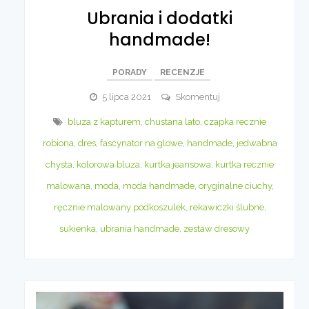
Ubrania i dodatki
handmade!
PORADY
RECENZJE
Ubrania
5 lipca 2021
Skomentuj
i
bluza z kapturem
,
chustana lato
,
czapka recznie
dodatki
robiona
,
dres
,
fascynator na glowe
,
handmade
,
jedwabna
handmade!
chysta
,
kolorowa bluza
,
kurtka jeansowa
,
kurtka recznie
malowana
,
moda
,
moda handmade
,
oryginalne ciuchy
,
ręcznie malowany podkoszulek
,
rekawiczki ślubne
,
sukienka
,
ubrania handmade
,
zestaw dresowy