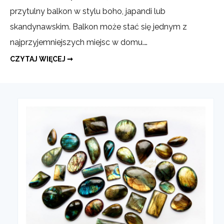
przytulny balkon w stylu boho, japandi lub
p
skandynawskim. Balkon może stać się jednym z
s
najprzyjemniejszych miejsc w domu.…
n
CZYTAJ WIĘCEJ ➞
JAK
C
URZĄDZIĆ
BALKON
NA
LATO?
PRAKTYCZNY
PORADNIK
PEŁEN
INSPIRACJI