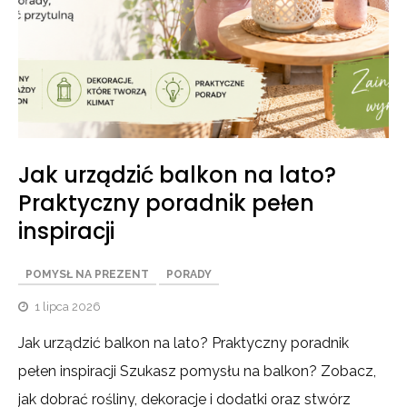
Jak urządzić balkon na lato?
Praktyczny poradnik pełen
inspiracji
POMYSŁ NA PREZENT
PORADY
1 lipca 2026
Jak urządzić balkon na lato? Praktyczny poradnik
J
pełen inspiracji Szukasz pomysłu na balkon? Zobacz,
p
jak dobrać rośliny, dekoracje i dodatki oraz stwórz
j