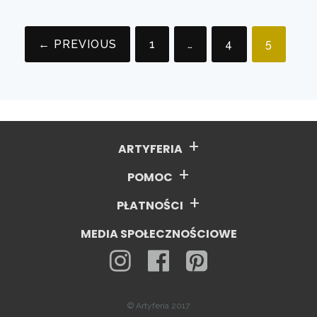
przedstawiam
się!
← PREVIOUS
1
…
4
5
Nawigacja
po
wpisach
ARTYFERIA
POMOC
PŁATNOŚCI
MEDIA SPOŁECZNOŚCIOWE
© Artyferia 2017