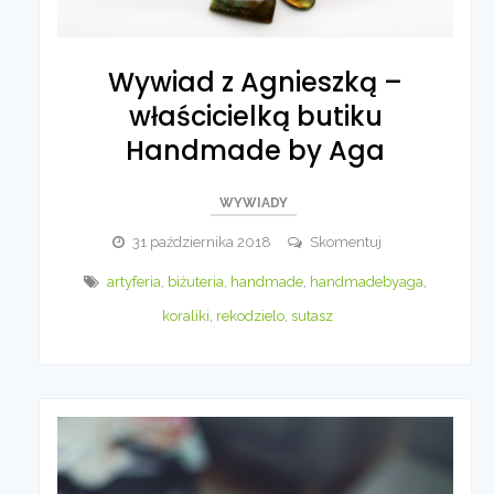
Wywiad z Agnieszką –
właścicielką butiku
Handmade by Aga
WYWIADY
Wywiad
31 października 2018
Skomentuj
z
artyferia
,
biżuteria
,
handmade
,
handmadebyaga
,
Agnieszką
koraliki
,
rekodzielo
,
sutasz
–
właścicielką
butiku
Handmade
by
Aga