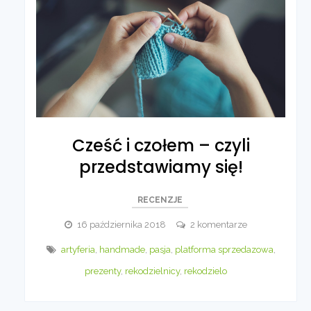
Cześć i czołem – czyli
przedstawiamy się!
RECENZJE
do
16 października 2018
2 komentarze
Cześć
artyferia
,
handmade
,
pasja
,
platforma sprzedazowa
,
i
prezenty
,
rekodzielnicy
,
rekodzielo
czołem
–
czyli