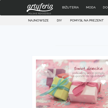
BIŻUTERIA
MODA
DO
NAJNOWSZE
DIY
POMYSŁ NA PREZENT
Skip
to
content