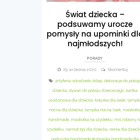
Świat dziecka –
podsuwamy urocze
pomysły na upominki dl
najmłodszych!
PORADY
Świat
29 września 2020
Skomentuj
dziec
artyferia rękodzieło sklep
,
dekoracje do pokoj
–
dziecka
,
dywan do pokoju dziecięcego
,
kartka
pods
urocz
urodzinowa dla dziecka
,
kołyska dla lalek
,
lampk
pomys
nocna dla dziecka
,
lampka nocna lisek
,
maskotk
na
handmade
,
maskotka na szydełku
,
miś robiony n
upomi
szydełku
,
namiot tipi dla dziecka
,
nerka dla dziec
dla
najmł
poduszka handmade #ubranka handmade dla