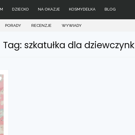
M
DZIECKO
NA OKAZJE
KOSMYDEŁKA
BLOG
PORADY
RECENZJE
WYWIADY
Tag: szkatułka dla dziewczynk