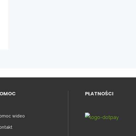
POMOC
PŁATNOŚCI
omoc wideo
ontakt