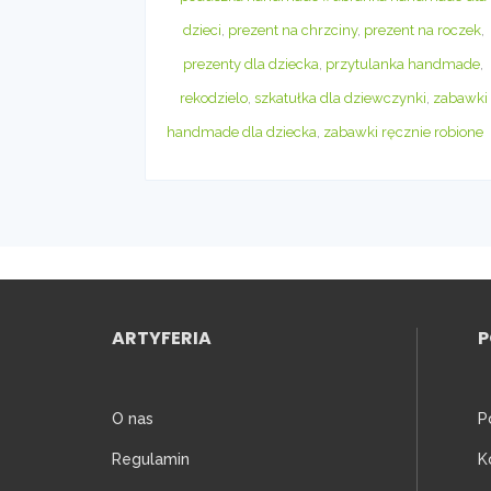
dzieci
,
prezent na chrzciny
,
prezent na roczek
,
prezenty dla dziecka
,
przytulanka handmade
,
rekodzielo
,
szkatułka dla dziewczynki
,
zabawki
handmade dla dziecka
,
zabawki ręcznie robione
ARTYFERIA
O nas
P
Regulamin
K