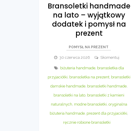
Bransoletki handmade
na lato – wyjątkowy
dodatek i pomysł na
prezent
POMYSŁ NA PREZENT
Branso
30 czerwca 2026
Skomentuj
hand
biżuteria handmade
,
bransoletka dla
na
przyjaciółki
,
bransoletka na prezent
,
bransoletki
lato
–
damskie handmade
,
bransoletki handmade
,
wyjąt
bransoletki na lato
,
bransoletki z kamieni
dodat
naturalnych
,
modne bransoletki
,
oryginalna
i
biżuteria handmade
,
prezent dla przyjaciółki
,
pomys
na
ręcznie robione bransoletki
prezen