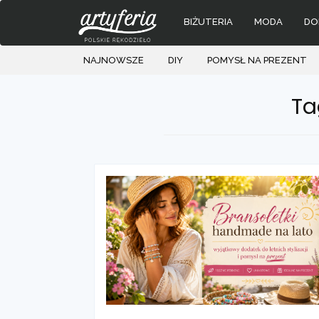
BIŻUTERIA
MODA
DO
NAJNOWSZE
DIY
POMYSŁ NA PREZENT
Skip
Ta
to
content