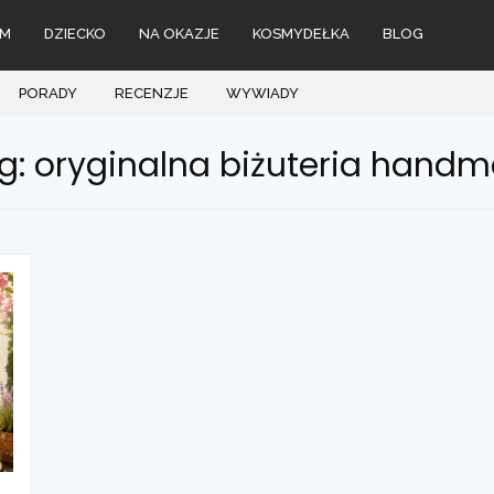
M
DZIECKO
NA OKAZJE
KOSMYDEŁKA
BLOG
PORADY
RECENZJE
WYWIADY
g: oryginalna biżuteria hand