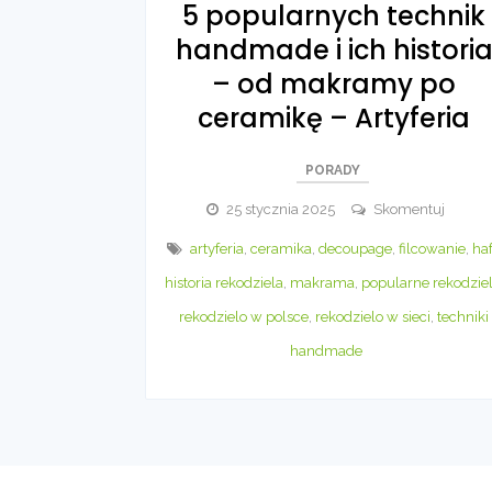
5 popularnych technik
handmade i ich histori
– od makramy po
ceramikę – Artyferia
PORADY
5
25 stycznia 2025
Skomentuj
popula
artyferia
,
ceramika
,
decoupage
,
filcowanie
,
haf
techni
historia rekodziela
,
makrama
,
popularne rekodzie
handm
i
rekodzielo w polsce
,
rekodzielo w sieci
,
techniki
ich
handmade
histori
–
od
makra
po