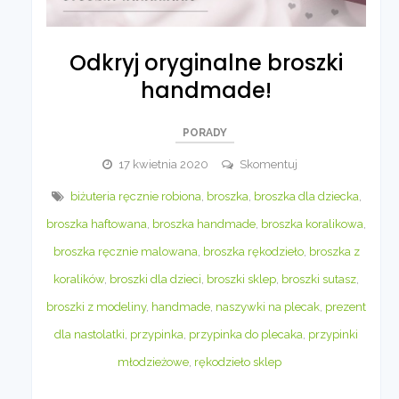
Odkryj oryginalne broszki
handmade!
PORADY
Odkryj
17 kwietnia 2020
Skomentuj
oryginalne
biżuteria ręcznie robiona
,
broszka
,
broszka dla dziecka
,
broszki
broszka haftowana
,
broszka handmade
,
broszka koralikowa
,
handmade!
broszka ręcznie malowana
,
broszka rękodzieło
,
broszka z
koralików
,
broszki dla dzieci
,
broszki sklep
,
broszki sutasz
,
broszki z modeliny
,
handmade
,
naszywki na plecak
,
prezent
dla nastolatki
,
przypinka
,
przypinka do plecaka
,
przypinki
młodzieżowe
,
rękodzieło sklep